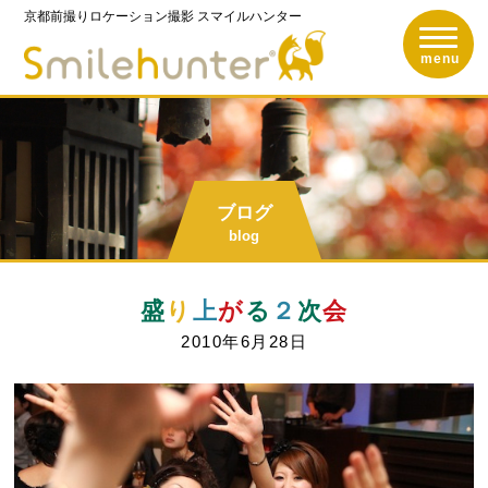
京都前撮りロケーション撮影
スマイルハンター
toggle n
京都前撮りロケーショ
menu
ブログ
blog
盛
り
上
が
る
２
次
会
2010年6月28日