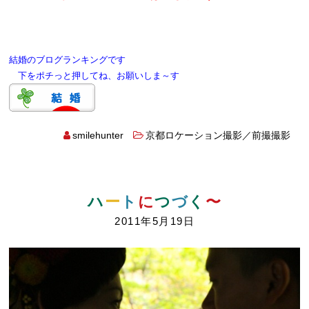
結婚のブログランキングです
下をポチっと押してね、お願いしま～す
smilehunter
京都ロケーション撮影／前撮撮影
ハ
ー
ト
に
つ
づ
く
〜
2011年5月19日