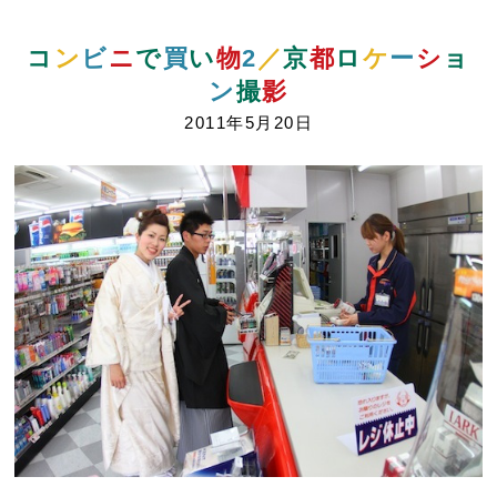
コ
ン
ビ
ニ
で
買
い
物
2
／
京
都
ロ
ケ
ー
シ
ョ
ン
撮
影
2011年5月20日