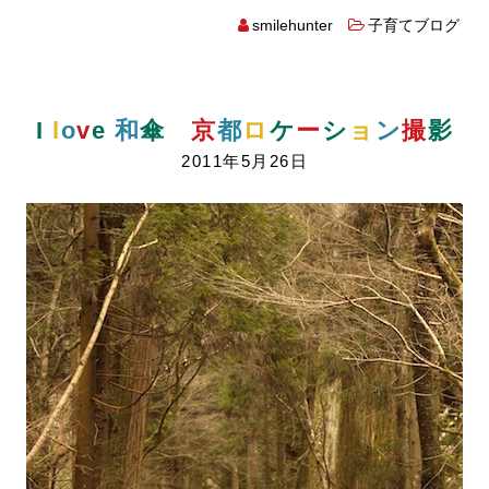
smilehunter
子育てブログ
I
l
o
v
e
和
傘
京
都
ロ
ケ
ー
シ
ョ
ン
撮
影
2011年5月26日