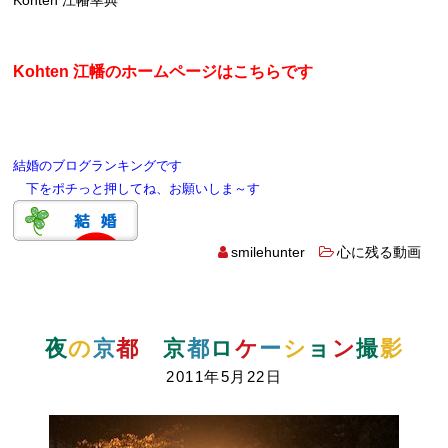
Kohten 江幡幸典
Kohten 江幡のホームページはこちらです
結婚のブログランキングです
下をポチっと押してね、お願いしま～す
smilehunter
心に残る動画
夜
の
京
都
京
都
ロ
ケ
ー
シ
ョ
ン
撮
影
2011年5月22日