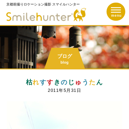
京都前撮りロケーション撮影
スマイルハンター
toggle n
京都前撮りロケーショ
menu
ブログ
blog
枯
れ
す
す
き
の
じ
ゅ
う
た
ん
2011年5月31日