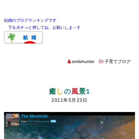
結婚のブログランキングです
下をポチっと押してね、お願いしま～す
smilehunter
子育てブログ
癒
し
の
風
景
1
2011年5月23日