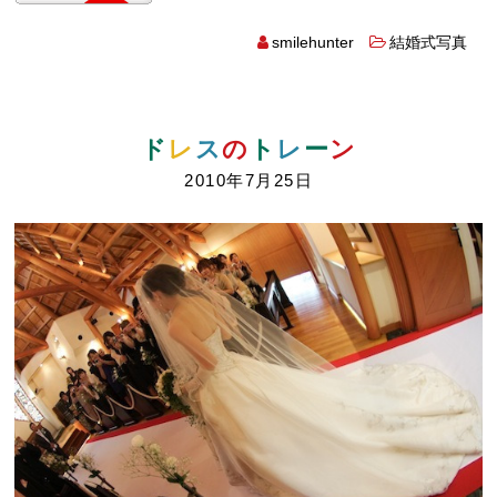
smilehunter
結婚式写真
ド
レ
ス
の
ト
レ
ー
ン
2010年7月25日