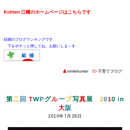
Kohten 江幡のホームページはこちらです
結婚のブログランキングです
下をポチっと押してね、お願いしま～す
smilehunter
子育てブログ
第
二
回
T
W
P
グ
ル
ー
プ
写
真
展
2
0
1
0
i
n
大
阪
2010年7月28日