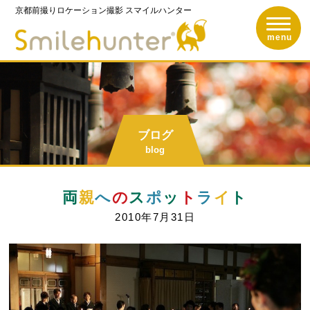
京都前撮りロケーション撮影
スマイルハンター
toggle n
京都前撮りロケーショ
menu
ブログ
blog
両
親
へ
の
ス
ポ
ッ
ト
ラ
イ
ト
2010年7月31日