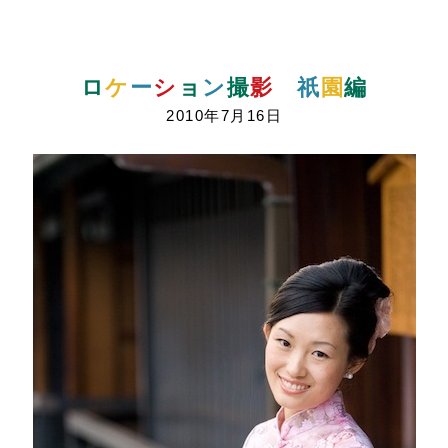
ロ
ケ
ー
シ
ョ
ン
撮
影
祇
園
編
2010年7月16日