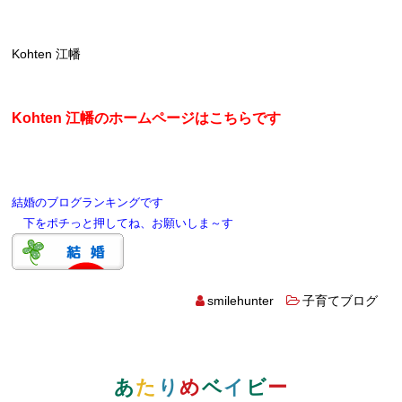
Kohten 江幡
Kohten 江幡のホームページはこちらです
結婚のブログランキングです
下をポチっと押してね、お願いしま～す
smilehunter
子育てブログ
あ
た
り
め
ベ
イ
ビ
ー