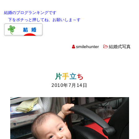
結婚のブログランキングです
下をポチっと押してね、お願いしま～す
smilehunter
結婚式写真
片
手
立
ち
2010年7月14日