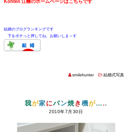
Kohten 江幡のホームページはこちらです
結婚のブログランキングです
下をポチっと押してね、お願いしま～す
smilehunter
結婚式写真
我
が
家
に
パ
ン
焼
き
機
が
…
.
.
2010年7月30日