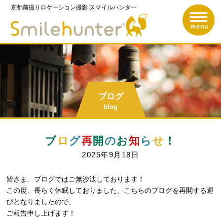
京都前撮りロケーション撮影
スマイルハンター
toggle n
京都前撮りロケーショ
menu
ブログ
blog
ブ
ロ
グ
再
開
の
お
知
ら
せ
！
2025年9月18日
皆さま、ブログではご無沙汰しております！
この度、長らく休眠しておりました、こちらのブログを再開する運
びとなりましたので、
ご報告申し上げます！