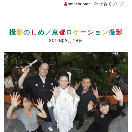
smilehunter
子育てブログ
撮
影
の
し
め
／
京
都
ロ
ケ
ー
シ
ョ
ン
撮
影
2010年9月19日