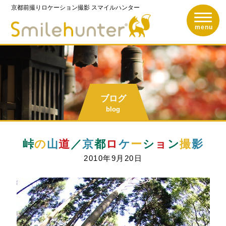
京都前撮りロケーション撮影
スマイルハンター
toggle n
京都前撮りロケーショ
menu
ブログ
blog
峠
の
山
道
／
京
都
ロ
ケ
ー
シ
ョ
ン
撮
影
2010年9月20日