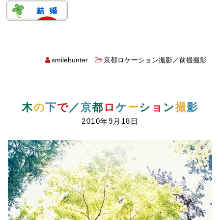
smilehunter
京都ロケーション撮影／前撮撮影
木
の
下
で
／
京
都
ロ
ケ
ー
シ
ョ
ン
撮
影
2010年9月18日