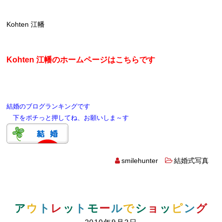
Kohten 江幡
Kohten 江幡のホームページはこちらです
結婚のブログランキングです
下をポチっと押してね、お願いしま～す
smilehunter
結婚式写真
ア
ウ
ト
レ
ッ
ト
モ
ー
ル
で
シ
ョ
ッ
ピ
ン
グ