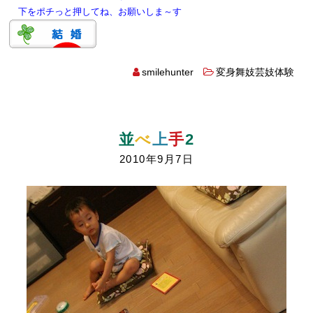
下をポチっと押してね、お願いしま～す
smilehunter
変身舞妓芸妓体験
並
べ
上
手
2
2010年9月7日