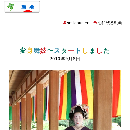
smilehunter
心に残る動画
変
身
舞
妓
〜
ス
タ
ー
ト
し
ま
し
た
2010年9月6日