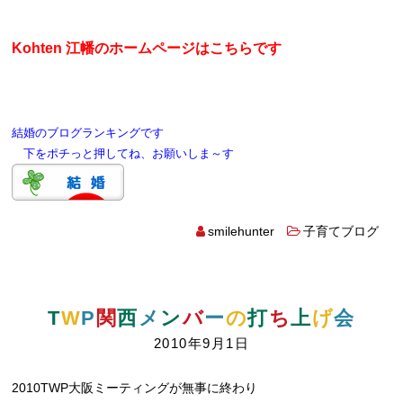
Kohten 江幡のホームページはこちらです
結婚のブログランキングです
下をポチっと押してね、お願いしま～す
smilehunter
子育てブログ
T
W
P
関
西
メ
ン
バ
ー
の
打
ち
上
げ
会
2010年9月1日
2010TWP大阪ミーティングが無事に終わり