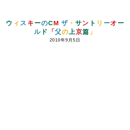
ウ
ィ
ス
キ
ー
の
C
M
ザ
・
サ
ン
ト
リ
ー
オ
ー
ル
ド
「
父
の
上
京
篇
」
2010年9月5日