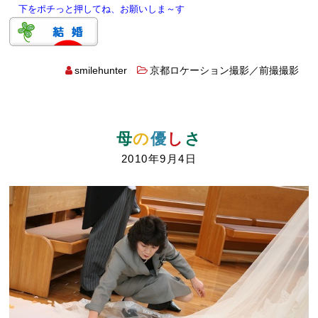
下をポチっと押してね、お願いしま～す
smilehunter
京都ロケーション撮影／前撮撮影
母
の
優
し
さ
2010年9月4日