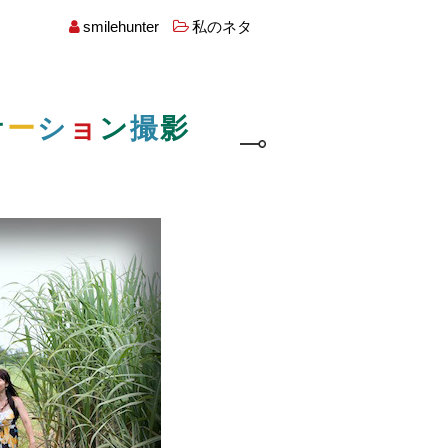
smilehunter
私のネタ
ケ
ー
シ
ョ
ン
撮
影