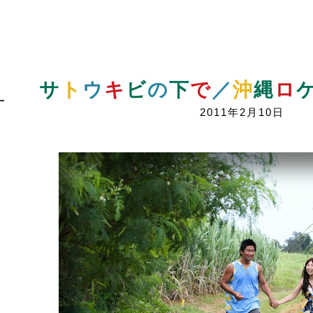
サ
ト
ウ
キ
ビ
の
下
で
／
沖
縄
ロ
2011年2月10日