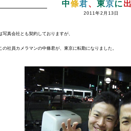
中
條
君
、
東
京
に
2011年2月13日
は写真会社とも契約しておりますが、
この社員カメラマンの中條君が、東京に転勤になりました。