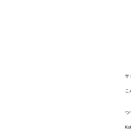
サ
こ
つ
Ko