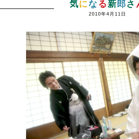
気
に
な
る
新
郎
さ
2010年4月11日