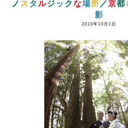
ノ
ス
タ
ル
ジ
ッ
ク
な
場
所
／
京
都
影
2010年10月1日