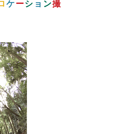
ロ
ケ
ー
シ
ョ
ン
撮