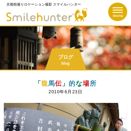
京都前撮りロケーション撮影
スマイルハンター
toggle n
京都前撮りロケーショ
menu
ブログ
blog
「
龍
馬
伝
」
的
な
場
所
2010年6月23日