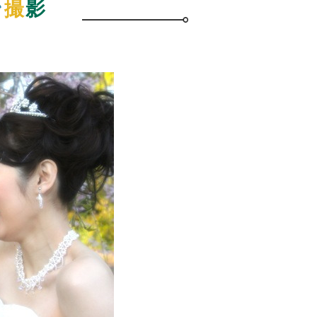
ン
撮
影