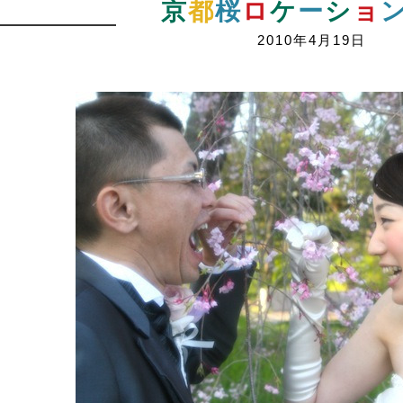
京
都
桜
ロ
ケ
ー
シ
ョ
2010年4月19日