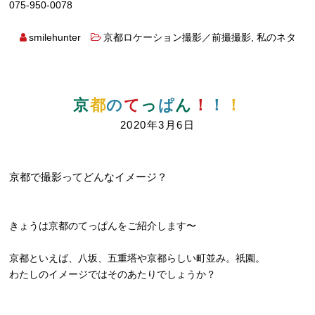
075-950-0078
smilehunter
京都ロケーション撮影／前撮撮影
,
私のネタ
京
都
の
て
っ
ぱ
ん
！
！
！
2020年3月6日
京都で撮影ってどんなイメージ？
きょうは京都のてっぱんをご紹介します〜
京都といえば、八坂、五重塔や京都らしい町並み。祇園。
わたしのイメージではそのあたりでしょうか？