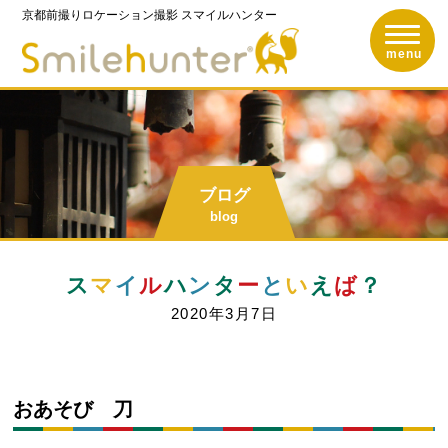
京都前撮りロケーション撮影
スマイルハンター
toggle n
京都前撮りロケーショ
menu
ブログ
blog
ス
マ
イ
ル
ハ
ン
タ
ー
と
い
え
ば
？
2020年3月7日
おあそび 刀