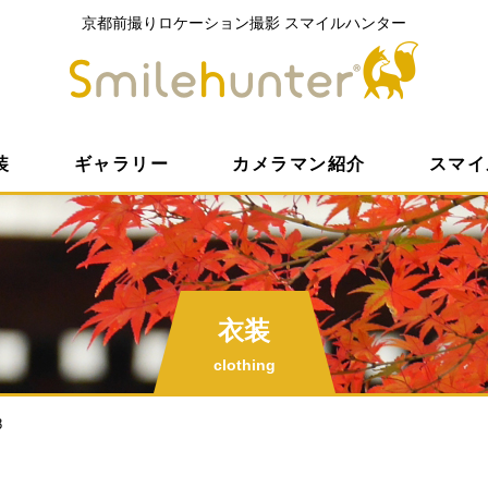
京都前撮りロケーション撮影
スマイルハンター
京都前撮
装
ギャラリー
カメラマン紹介
スマイ
衣装
clothing
8